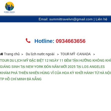
Email: summittravelvn@gmail.com
|
Liên hệ
Hotline:
0934663656
Trang chủ
Du lịch nước ngoài
TOUR MỸ -CANADA
TOUR DU LỊCH MỸ ĐẶC BIỆT 12 NGÀY 11 ĐÊM TẬN HƯỞNG KHÔNG KHÍ
GIÁNG SINH TẠI NEW YORK ĐÓN NĂM MỚI 2025 TẠI LOS ANGELES
KHÁM PHÁ THIÊN NHIÊN HÙNG VĨ CỦA HOA KỲ KHỞI HÀNH TỪ HÀ NỘI
TP HỒ CHÍ MINH ĐÀ NẴNG