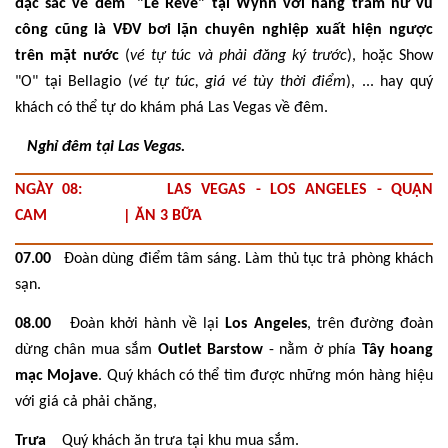
đặc sắc về đêm "Le Rêve" tại Wynn với hàng trăm nữ vũ
công cũng là VĐV bơi lặn chuyên nghiệp xuất hiện ngược
trên mặt nước
(
vé tự túc và phải đăng ký trước
), hoặc Show
"O" tại Bellagio (
vé tự túc, giá vé tùy thời điểm
), ... hay quý
khách có thể tự do khám phá Las Vegas về đêm.
Nghỉ đêm tại Las Vegas.
NGÀY 08: LAS VEGAS - LOS ANGELES - QUẬN
CAM | ĂN 3 BỮA
07.00
Đoàn dùng điểm tâm sáng. Làm thủ tục trả phòng khách
sạn.
08.00
Đoàn khởi hành về lại
Los Angeles
, trên đường đoàn
dừng chân mua sắm
Outlet Barstow
- nằm ở phía
Tây hoang
mạc Mojave
. Quý khách có thể tìm được những món hàng hiệu
với giá cả phải chăng,
Trưa
Quý khách ăn trưa tại khu mua sắm.