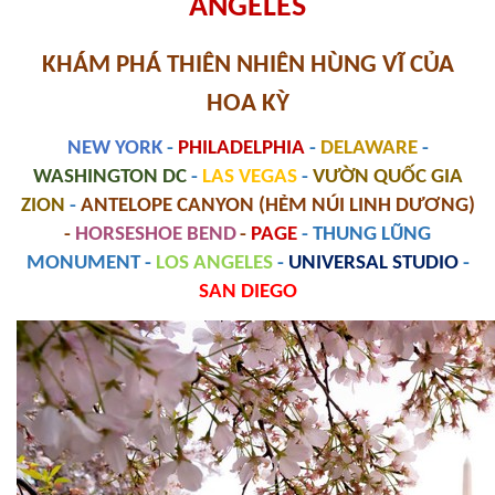
ANGELES
KHÁM PHÁ THIÊN NHIÊN HÙNG VĨ CỦA
HOA KỲ
NEW YORK
-
PHILADELPHIA
-
DELAWARE
-
WASHINGTON DC
-
LAS VEGAS
-
VƯỜN QUỐC GIA
ZION
-
ANTELOPE CANYON (HẺM NÚI LINH DƯƠNG)
-
HORSESHOE BEND
-
PAGE
- THUNG LŨNG
MONUMENT -
LOS ANGELES
-
UNIVERSAL STUDIO
-
SAN DIEGO