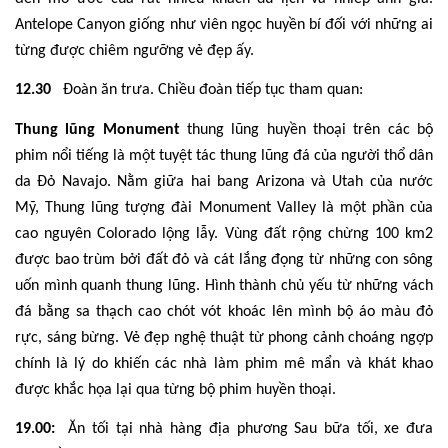
Antelope Canyon giống như viên ngọc huyền bí đối với những ai
từng được chiêm ngưỡng vẻ đẹp ấy.
12.30
Đoàn ăn trưa. Chiều đoàn tiếp tục tham quan:
Thung lũng Monument
thung lũng huyền thoại trên các bộ
phim nổi tiếng là một tuyệt tác thung lũng đá của người thổ dân
da Đỏ Navajo. Nằm giữa hai bang Arizona và Utah của nước
Mỹ, Thung lũng tượng đài Monument Valley là một phần của
cao nguyên Colorado lộng lẫy. Vùng đất rộng chừng 100 km2
được bao trùm bởi đất đỏ và cát lắng đọng từ những con sông
uốn mình quanh thung lũng. Hình thành chủ yếu từ những vách
đá bằng sa thạch cao chót vót khoác lên mình bộ áo màu đỏ
rực, sáng bừng. Vẻ đẹp nghệ thuật từ phong cảnh choáng ngợp
chính là lý do khiến các nhà làm phim mê mẩn và khát khao
được khắc họa lại qua từng bộ phim huyền thoại.
19.00:
Ăn tối tại nhà hàng địa phương Sau bữa tối, xe đưa