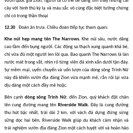
vườn quốc gia Zion, người ta có thể dễ dàng tìm thấy những cái
cây với hình thù kỳ lạ và màu sắc vô cùng đặc biệt tưởng chừng
chỉ có trong thần thoại
12.30
Đoàn ăn trưa. Chiều đoàn tiếp tục tham quan:
Khe núi hẹp mang tên The Narrows
. Khe núi sâu, nước dâng
cao tầm đến bụng người. Các động sa thạch xung quanh khá bé,
chỉ vừa đủ một người len lỏi qua. Bao quanh The Narrows là làn
nước mát trong vắt, nhìn rõ từng viên đá xinh xắn dưới tận đáy.
Sự mềm mại, uyển chuyển và uốn lượn của dòng sông Trinh Nữ
này đã khiến vườn địa đàng Zion vừa mạnh mẽ, rắn rỏi lại vừa
dịu dàng một cách đầy mê hoặc.
Bên cạnh
dòng sông Trinh Nữ
, đến Zion, quý khách đặt chân
lên cung đường mang tên
Riverside Walk.
Đây là cung đường
thu hút bậc nhất, trải dài 2 km, với vách đá dựng đứng sừng
sững dọc hai bên, Riverside Walk giúp du khách cảm nhận và
trải nghiệm vườn địa đàng Zion một cách tuyệt vời và hoàn hảo