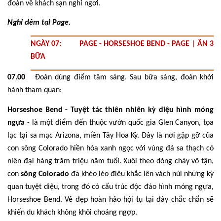
đoàn về khách sạn nghỉ ngơi.
Nghỉ đêm tại Page.
NGÀY 07: PAGE - HORSESHOE BEND - PAGE | ĂN 3
BỮA
07.00
Đoàn dùng điểm tâm sáng. Sau bữa sáng, đoàn khởi
hành tham quan:
Horseshoe Bend - Tuyệt tác thiên nhiên kỳ diệu hình móng
ngựa
- là một điểm đến thuộc vườn quốc gia Glen Canyon, tọa
lạc tại sa mạc Arizona, miền Tây Hoa Kỳ. Đây là nơi gặp gỡ của
con sông Colorado hiền hòa xanh ngọc với vùng đá sa thạch có
niên đại hàng trăm triệu năm tuổi. Xuôi theo dòng chảy vô tận,
con
sông Colorado
đã khéo léo điêu khắc lên vách núi những kỳ
quan tuyệt diệu, trong đó có cấu trúc độc đáo hình móng ngựa,
Horseshoe Bend. Vẻ đẹp hoàn hảo hội tụ tại đây chắc chắn sẽ
khiến du khách không khỏi choáng ngợp.