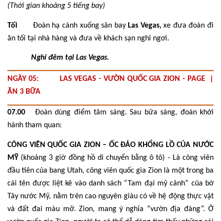
(Thời gian khoảng 5 tiếng bay)
Tối
Đoàn hạ cánh xuống sân bay
Las Vegas,
xe đưa đoàn đi
ăn tối tại nhà hàng và đưa về
khách sạn nghỉ ngơi.
Nghỉ đêm tại Las Vegas.
NGÀY 05: LAS VEGAS - VƯỜN QUỐC GIA ZION - PAGE |
ĂN 3 BỮA
07.00
Đoàn dùng điểm tâm sáng. Sau bữa sáng, đoàn khởi
hành tham quan:
CÔNG VIÊN QUỐC GIA ZION – ỐC ĐẢO KHỔNG LỒ CỦA NƯỚC
MỸ
(khoảng 3 giờ đồng hồ di chuyển bằng ô tô) - Là công viên
đầu tiên của bang Utah, công viên quốc gia Zion là một trong ba
cái tên được liệt kê vào danh sách “Tam đại mỹ cảnh” của bờ
Tây nước Mỹ, nằm trên cao nguyên giàu có về hệ động thực vật
và đất đai màu mỡ. Zion, mang ý nghĩa “vườn địa đàng”. Ở