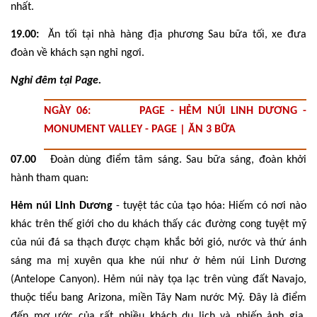
nhất.
19.00:
Ăn tối tại nhà hàng địa phương Sau bữa tối, xe đưa
đoàn về khách sạn nghỉ ngơi.
Nghỉ đêm tại Page.
NGÀY 06: PAGE - HẺM NÚI LINH DƯƠNG -
MONUMENT VALLEY - PAGE | ĂN 3 BỮA
07.00
Đoàn dùng điểm tâm sáng. Sau bữa sáng, đoàn khởi
hành tham quan:
Hẻm núi Linh Dương
- tuyệt tác của tạo hóa: Hiếm có nơi nào
khác trên thế giới cho du khách thấy các đường cong tuyệt mỹ
của núi đá sa thạch được chạm khắc bởi gió, nước và thứ ánh
sáng ma mị xuyên qua khe núi như ở hẻm núi Linh Dương
(Antelope Canyon). Hẻm núi này tọa lạc trên vùng đất Navajo,
thuộc tiểu bang Arizona, miền Tây Nam nước Mỹ. Đây là điểm
đến mơ ước của rất nhiều khách du lịch và nhiếp ảnh gia.