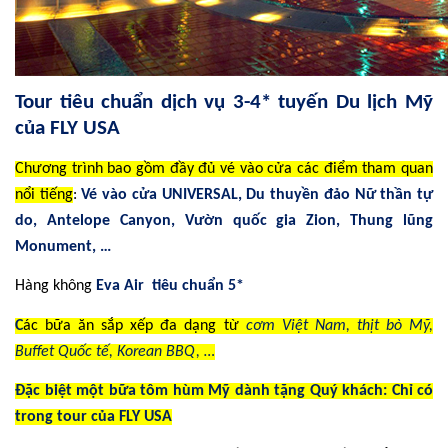
Tour tiêu chuẩn dịch vụ 3-4* tuyến Du lịch Mỹ
của FLY USA
Chương trình bao gồm đầy đủ vé vào cửa các điểm tham quan
nổi tiếng
:
Vé vào cửa UNIVERSAL, Du thuyền đảo Nữ thần tự
do, Antelope Canyon, Vườn quốc gia Zion, Thung lũng
Monument, …
Hàng không
Eva Air tiêu chuẩn 5*
C
ác bữa ăn sắp xếp đa dạng từ
cơm Việt Nam, thịt bò Mỹ,
Buffet Quốc tế, Korean BBQ,
…
Đặc biệt một bữa tôm hùm Mỹ dành tặng Quý khách: Chỉ có
trong tour của FLY USA