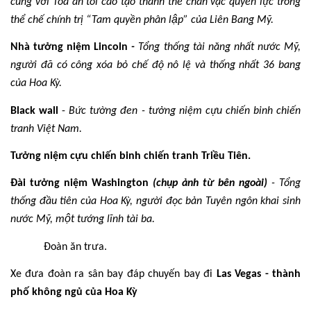
cùng với Tòa án tối cao tạo thành thế chân vạc quyền lực trong
thể chế chính trị “Tam quyền phân lập” của Liên Bang Mỹ.
Nhà tưởng niệm Lincoln
-
Tổng thống tài năng nhất nước Mỹ,
người đã có công xóa bỏ chế độ nô lệ và thống nhất 36 bang
của Hoa Kỳ.
Black wall
-
Bức tường đen - tưởng niệm cựu chiến binh chiến
tranh Việt Nam.
Tưởng niệm cựu chiến binh chiến tranh Triều Tiên.
Đài tưởng niệm Washington
(chụp ảnh từ bên ngoài)
- Tổng
thống đầu tiên của Hoa Kỳ, người đọc bản Tuyên ngôn khai sinh
nước Mỹ, một tướng lĩnh tài ba.
12.30
Đoàn ăn trưa.
Xe đưa đoàn ra sân bay đáp chuyến bay đi
Las Vegas - thành
phố không ngủ của Hoa Kỳ