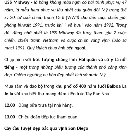
USS Midway
- là hàng không mẫu hạm có hải trình phục vụ 47
năm, là mẫu hạm phục vụ lâu nhất của quân đội Mỹ trong thế
kỷ 20, từ cuối chiến tranh TG II (WWII) cho đến cuộc chiến giải
phóng Kuwait 1991, trước khi " về hưu" vào năm 1992. Trong
đó, đáng nhớ nhất là USS Midway đã từng tham gia 2 cuộc
chiến: chiến tranh Vietnam và cuộc chiến vùng vịnh (bão sa
mạc) 1991. Quý khách chụp ảnh bên ngoài
.
Chụp hình với
bức tượng chàng lính Hải quân và cô y tá nổi
tiếng
- một trong những biểu tượng của thành phố cảng xinh
đẹp. Chiêm ngưỡng nụ hôn đẹp nhất lịch sử nước Mỹ.
Mua sắm và dạo bộ trong khu
phố cổ 400 năm tuổi Balboa La
Jolla
với khu biệt thự mang đậm kiến trúc Tây Ban Nha.
12.00
Dùng bữa trưa tại nhà hàng.
13.00
Chiều đoàn tiếp tục tham quan
Cây cầu tuyệt đẹp bắc qua vịnh San Diego