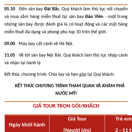
05.10
Đến sân bay
Đài Bắc
, Quý khách làm thủ tục nối chuyến
và mua sắm hàng miễn thuế tại sân bay
Đào Viên
- một trong
những sân bay được đánh giá là có hoạt động và các mặt hàng
miễn thuế đa dạng và phong phú top 10 trên thế giới.
09.00
Máy bay cất cánh về Hà Nội.
11.05
Về tới sân bay Nội Bài, Quý khách làm thủ tục nhập cảnh
và nhận lại hành lý.
Kết thúc chương trình. Chia tay và hẹn gặp lại Quý khách.
KK
KẾT THÚC CHƯƠNG TRÌNH THAM QUAN VÀ KHÁM PHÁ
NƯỚC MỸ!
GIÁ TOUR TRỌN GÓI/KHÁCH
Giá Tour
Trẻ em
Ngày khởi hành
(Người lớn)
2 - 11 