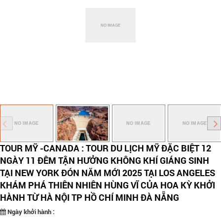
TOUR MỸ -CANADA : TOUR DU LỊCH MỸ ĐẶC BIỆT 12
NGÀY 11 ĐÊM TẬN HƯỞNG KHÔNG KHÍ GIÁNG SINH
TẠI NEW YORK ĐÓN NĂM MỚI 2025 TẠI LOS ANGELES
KHÁM PHÁ THIÊN NHIÊN HÙNG VĨ CỦA HOA KỲ KHỞI
HÀNH TỪ HÀ NỘI TP HỒ CHÍ MINH ĐÀ NẴNG
Ngày khởi hành :