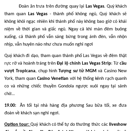
12.30
Đoàn ăn trưa trên đường quay lại
Las Vegas
. Quý khách
tham quan
Las Vegas
- thành phố không ngủ, Quý khách sẽ
không khỏi ngạc nhiên khi thành phố này không bao giờ có khái
niệm về thời gian và giấc ngủ. Ngay cả khi màn đêm buông
xuống, cả thành phố vẫn sáng bừng trong ánh đèn, vẫn nhộn
nhịp, vẫn huyên náo như chưa muốn nghỉ ngơi
Quý khách đi dạo, tham quan thành phố Las Vegas về đêm thật
rực rỡ và hoành tráng trên
Đại lộ chính Las Vegas Strip
: Từ
cầu
vượt Tropicana
, chụp hình
Tượng sư tử MGM
và Casino New
York, tham quan
Casino Venetian
với hệ thống kênh rạch quanh
co và những chiếc thuyền Gondola ngược xuôi ngay tại sảnh
chờ…
19.00:
Ăn tối tại nhà hàng địa phương Sau bữa tối, xe đưa
đoàn về khách sạn nghỉ ngơi.
Option tour:
Quý khách có thể tự do thưởng thức các
liveshow