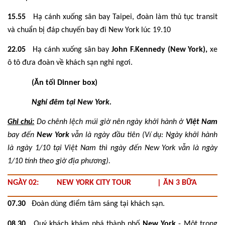
15.55
Hạ cánh xuống sân bay Taipei, đoàn làm thủ tục transit
và chuẩn bị đáp chuyến bay đi New York lúc 19.10
22.05
Hạ cánh xuống sân bay
John F.Kennedy (New York),
xe
ô tô đưa đoàn về khách sạn nghỉ ngơi.
(Ăn tối Dinner box)
Nghỉ đêm tại New York.
Ghi chú:
Do chênh lệch múi giờ nên ngày khởi hành ở
Việt Nam
bay đến
New York
vẫn là ngày đầu tiên (Ví dụ: Ngày khởi hành
là ngày 1/10 tại Việt Nam thì ngày đến New York vẫn là ngày
1/10 tính theo giờ địa phương).
NGÀY 02: NEW YORK CITY TOUR | ĂN 3 BỮA
07.30
Đoàn dùng điểm tâm sáng tại khách sạn.
08.30
Quý khách khám phá thành phố
New York
- Một trong