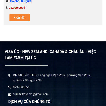
Số chỗ: 0 Người
28,990,000đ
Chi tiết
VISA ÚC - NEW ZEALAND -CANADA & CHÂU ÂU - VIỆC
LÀM FARM TẠI ÚC
DM7-8 Điểm TTCN Làng nghề Vạn Phúc, phường Vạn Phúc,
quận Hà Đông, Hà Nội
0934663656
summittravelvn@gmail.com
DỊCH VỤ CỦA CHÚNG TÔI