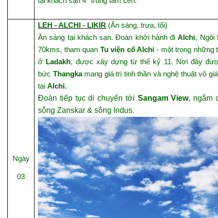
tại khách sạn 4* trung tâm Leh.
LEH - ALCHI - LIKIR
(Ăn sáng, trưa, tối)
Ăn sáng tại khách sạn. Đoàn khởi hành đi
Alchi
, Ngôi
70kms, tham quan
Tu viện cổ Alchi
- một trong những t
ở
Ladakh
, được xây dựng từ thế kỷ 11. Nơi đây đượ
bức
Thangka
mang giá trị tinh thần và nghệ thuật vô gi
tại
Alchi.
Đoàn tiếp tục di chuyển tới
Sangam View
, ngắm 
sông Zanskar & sông Indus.
Ngày
03