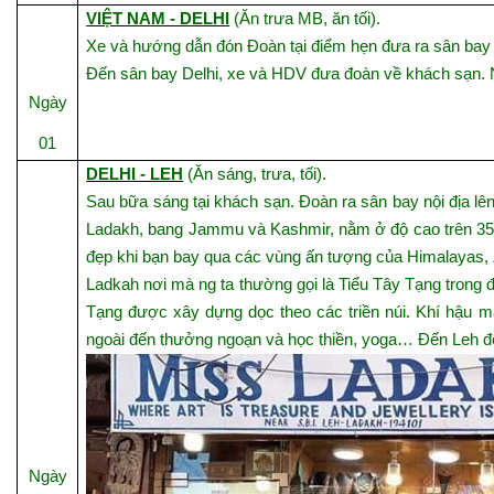
VIỆT NAM - DELHI
(Ăn trưa MB, ăn tối).
Xe và hướng dẫn đón Đoàn tại điểm hẹn đưa ra sân bay 
Đến sân bay Delhi, xe và HDV đưa đoàn về khách sạn. N
Ngày
01
DELHI - LEH
(Ăn sáng, trưa, tối).
Sau bữa sáng tại khách sạn. Đoàn ra sân bay nội địa lê
Ladakh, bang Jammu và Kashmir, nằm ở độ cao trên 350
đẹp khi bạn bay qua các vùng ấn tượng của Himalayas
Ladkah nơi mà ng ta thường gọi là Tiểu Tây Tạng trong 
Tạng được xây dựng dọc theo các triền núi. Khí hậu 
ngoài đến thưởng ngoạn và học thiền, yoga… Đến Leh đo
Ngày