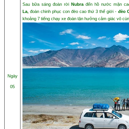
Sau bữa sáng đoàn rời
Nubra
đến hồ nước mặn cao 
La,
đoàn chinh phục con đèo cao thứ 3 thế giới -
đèo 
khoảng 7 tiếng chạy xe đoàn tận hưởng cảm giác vô cùng
Ngày
05