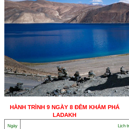
HÀNH TRÌNH 9 NGÀY 8 ĐÊM KHÁM PHÁ
LADAKH
Ngày
Lịch t