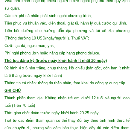
Visa làm khẩn hoặc hộ chiếu người nước ngoài phụ thu theo quy định
sứ quán.
Các chi phí cá nhân phát sinh ngoài chương trình;
Tiền phục vụ khuân vác, điện thoại, giặt ủi, hành lý quá cước qui định.
Tiền bồi dưỡng cho hướng dẫn địa phương và tài xế địa phương
(Thông thường 10 USD/ngày/người ). Thuế VAT;
Cưỡi lạc đà, ngưu mao, yak,...
Phí nghỉ phòng đơn hoặc nâng cấp hạng phòng deluxe.
Thủ tục đăng ký (trước ngày khởi hành ít nhất 30 ngày)
02 hình 4 x 6 nền trắng, chụp thẳng. Hộ chiếu (bản gốc, còn hạn ít nhất
là 6 tháng trước ngày khởi hành)
Thông tin cá nhân: thông tin thân nhân, fom khai do công ty cung cấp.
GHI CHÚ
Thành phần tham gia: Không nhận trẻ em dưới 12 tuổi và người cao
tuổi (Trên 70 tuổi)
Thời gian chốt đoàn trước ngày khởi hành 20-25 ngày.
Trật tự các điểm tham quan có thể thay đổi tùy theo tình hình thực tế
của chuyến đi, nhưng vẫn đảm bảo thực hiện đầy đủ các điểm tham