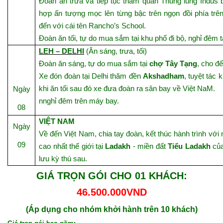
Đoàn ăn trưa và tiếp tục tham quan Thung lũng Indu
hợp ấn tượng mọc lên từng bậc trên ngọn đồi phía trê
đến với cái tên Rancho’s School.
Đoàn ăn tối, tự do mua sắm tại khu phố đi bộ, nghỉ đêm t
LEH – DELHI
(Ăn sáng, trưa, tối)
Đoàn ăn sáng, tự do mua sắm tại
chợ Tây Tạng
, cho đ
Xe đón đoàn tại Delhi thăm đền
Akshadham
, tuyệt tác
khi ăn tối sau đó xe đưa đoàn ra sân bay về Việt NaM.
Ngày
nnghỉ đêm trên máy bay.
08
VIỆT
NAM
Ngày
Về đến Việt Nam, chia tay đoàn, kết thúc hành trình vớ
09
cao nhất thế giới tại
Ladakh
- miền đất
Tiểu Ladakh
củ
lưu kỳ thú sau.
GIÁ TRỌN GÓI CHO 01 KHÁCH:
46.500.000VND
(Áp dụng cho nhóm khởi hành trên 10 khách)