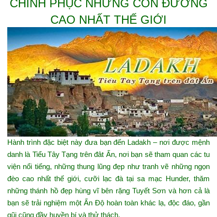
CHINH PHỤC NHỮNG CON ĐƯỜNG
CAO NHẤT THẾ GIỚI
Hành trình đặc biệt này đưa bạn đến Ladakh – nơi được mệnh
danh là Tiểu Tây Tạng trên đât Ấn, nơi bạn sẽ tham quan các tu
viện nổi tiếng, những thung lũng đẹp như tranh vẽ những ngọn
đèo cao nhất thế giới, cưỡi lạc đà tại sa mạc Hunder, thăm
những thánh hồ đẹp hùng vĩ bên rặng Tuyết Sơn và hơn cả là
bạn sẽ trải nghiệm một Ấn Độ hoàn toàn khác lạ, độc đáo, gần
gũi cũng đầy huyền bí và thử thách.