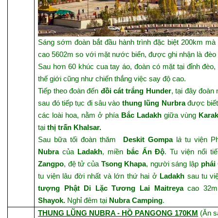
Sáng sớm đoàn bắt đầu hành trình đặc biệt 200km mà 
cao 5602m so với mặt nước biển, được ghi nhận là đèo c
Sau hơn 60 khúc cua tay áo, đoàn có mặt tại đỉnh đèo,
thế giới cũng như chiến thắng việc say độ cao.
Tiếp theo đoàn đến
đồi cát trắng Hunder
, tại đây đoàn
sau đó tiếp tục đi sâu vào
thung lũng Nurbra
được biết
các loài hoa, nằm ở phía
Bắc Ladakh
giữa vùng
Kara
tại
thị trấn Khalsar.
Sau bữa tối đoàn thăm
Deskit Gompa
l
à
tu viện Ph
Nubra
của
Ladakh
, miền
bắc Ấn Độ
. Tu viện nổi t
Zangpo
, đệ tử của
Tsong Khapa
, người sáng lập
phái
tu viện lâu đời nhất và lớn thứ hai ở
Ladakh
sau tu v
tượng Phật Di Lặc Tương Lai
Maitreya
cao 32m 
Shayok.
Nghỉ đêm tại
Nubra Camping
.
THUNG LŨNG NUBRA - HỒ PANGONG 170KM
(Ăn sá