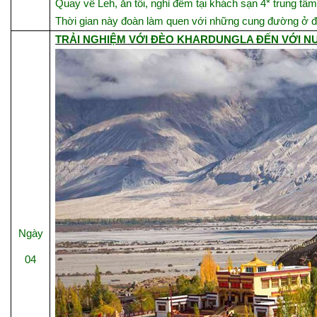
Quay về Leh, ăn tối, nghỉ đêm tại khách sạn 4* trung tâ
Thời gian này đoàn làm quen với những cung đường ở độ 
TRẢI NGHIỆM VỚI ĐÈO KHARDUNGLA ĐẾN VỚI N
Ngày
04