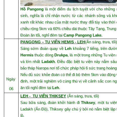
Hồ Pangong
là một điểm du lịch tuyệt vời cho những 
sinh, nghĩa là chỉ nhận nước từ các nhánh sông và kh
xanh rất khác nhau của mặt nước thay đổi tùy vào thời
chiều rộng 5km và 60% chiều dài thuộc Tây Tạng, Trung
Đoàn ăn tối, nghỉ đêm tại
Camp Pangong Lake​.
PANGONG – TU VIỆN HEMIS - LEH
(Ăn sáng, trưa, tối
Sáng sớm đoàn quay về
Leh
khoảng 7 tiếng, trên đư
Hermis
thuộc dòng
Drukpa
, là một trong những Tu viện n
và lớn nhất
Ladakh
. Điều đặc biệt tu viện này nằm sâu
bảo tháp Naropa nơi tổ chức pháp hội 6 sức trang hoàng
Nếu đủ sức khỏe đoàn có thể đi bộ thêm 5km vào động
Ngày
định, một trải nghiệm vô cùng thú vị về cảnh sắc con ng
ăn tối nghỉ đêm tại
Leh
.
06
LEH - TU VIỆN THIKSEY
(Ăn sáng, trưa, tối)
Sau bữa sáng, đoàn khởi hành đi
Thiksey
, một tu vi
Ladakh (Ấn Độ), Thiksey gây chú ý bởi nó nằm biệt lập
lồ.