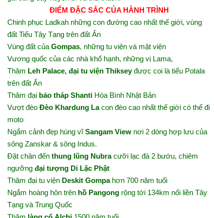
ĐIỂM ĐẶC SẮC CỦA HÀNH TRÌNH
Chinh phục Ladkah những con đường cao nhất thế giới, vùng
đất Tiểu Tây Tạng trên đất Ấn
Vùng đất của
Gompas
, những tu viện và mật viện
Vương quốc của các nhà khổ hạnh, những vị Lama,
Thăm
Leh Palace, đại tu viện Thiksey
được coi là tiểu Potala
trên đất Ấn
Thăm đại
bảo tháp Shanti
Hòa Bình Nhật Bản
Vượt đèo
Đèo Khardung La
con đèo cao nhất thế giới có thể đi
moto
Ngắm cảnh đẹp hùng vĩ
Sangam View
nơi 2 dòng hợp lưu của
sông Zanskar & sông Indus.
Đặt chân đến ​
thung lũng Nubra
cưỡi lạc đà 2 bướu, chiêm
ngưỡng
đại tượng Di Lặc Phật
Thăm đại tu viện
Deskit Gompa
hơn 700 năm tuổi
Ngắm hoàng hôn trên
hồ Pangong
rộng tới 134km nối liền Tây
Tạng và Trung Quốc
Thăm
làng cổ Alchi
1500 năm tuổi