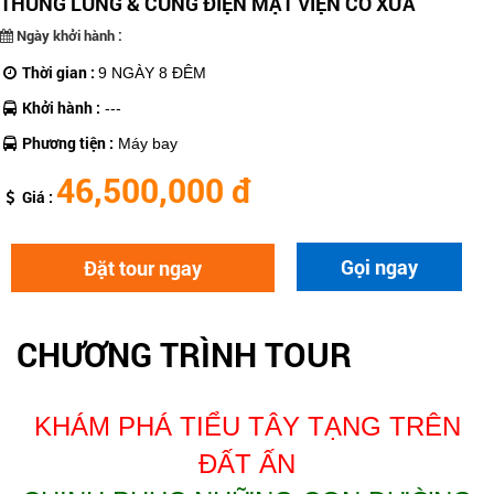
THUNG LŨNG & CUNG ĐIỆN MẬT VIỆN CỔ XƯA
Ngày khởi hành :
Thời gian :
9 NGÀY 8 ĐÊM
Khởi hành :
---
Phương tiện :
Máy bay
46,500,000 đ
Giá :
Gọi ngay
Đặt tour ngay
CHƯƠNG TRÌNH TOUR
KHÁM PHÁ TIỂU TÂY TẠNG TRÊN
ĐẤT ẤN