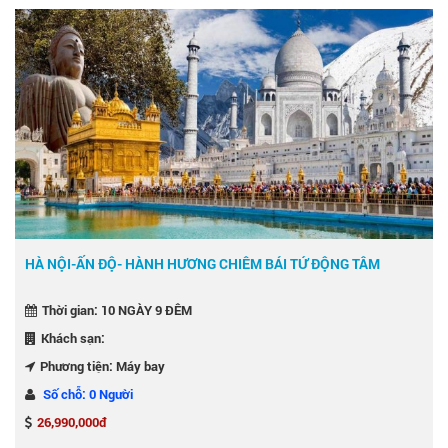
HÀ NỘI-ẤN ĐỘ- HÀNH HƯƠNG CHIÊM BÁI TỨ ĐỘNG TÂM
Thời gian: 10 NGÀY 9 ĐÊM
Khách sạn:
Phương tiện: Máy bay
Số chỗ: 0 Người
26,990,000đ