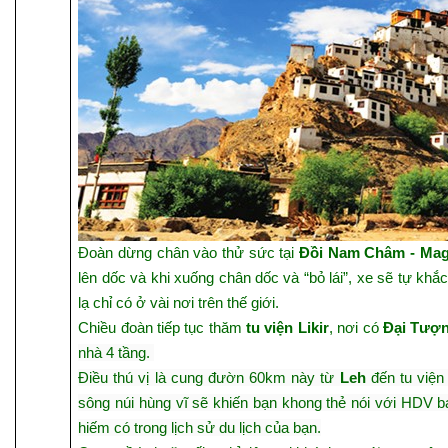
Đoàn dừng chân vào thử sức tại
Đồi Nam Châm - Magn
lên dốc và khi
xuống chân dốc và “bỏ lái”, xe sẽ tự khắc
lạ chỉ có ở vài nơi trên thế giới.
Chiều đoàn tiếp tục thăm
tu viện Likir
, nơi có
Đại Tượn
nhà 4 tầng.
Điều thú vị là cung đườn 60km này từ
Leh
đến tu việ
sông núi hùng vĩ sẽ khiến bạn khong thẻ nói với HDV bá
hiếm có trong lịch sử du lịch của bạn.