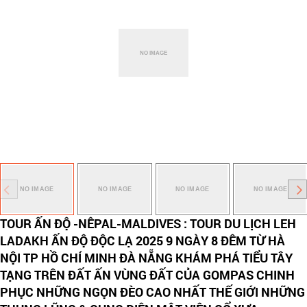
TOUR ẤN ĐỘ -NÊPAL-MALDIVES : TOUR DU LỊCH LEH
LADAKH ẤN ĐỘ ĐỘC LẠ 2025 9 NGÀY 8 ĐÊM TỪ HÀ
NỘI TP HỒ CHÍ MINH ĐÀ NẴNG KHÁM PHÁ TIỂU TÂY
TẠNG TRÊN ĐẤT ẤN VÙNG ĐẤT CỦA GOMPAS CHINH
PHỤC NHỮNG NGỌN ĐÈO CAO NHẤT THẾ GIỚI NHỮNG