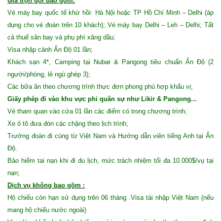
Giá trọn gói bao gồm:
Vé máy bay quốc tế khứ hồi: Hà Nội hoặc TP Hồ Chí Minh – Delhi (áp
dụng cho vé đoàn trên 10 khách); Vé máy bay Delhi – Leh – Delhi; Tất
cả thuế sân bay và phụ phí xăng dầu;
Visa nhập cảnh Ấn Độ 01 lần;
Khách sạn 4*, Camping tại Nubar & Pangong tiêu chuẩn Ấn Độ (2
người/phòng, lẻ ngủ ghép 3);
Các bữa ăn theo chương trình thực đơn phong phú hợp khẩu vị;
Giấy phép đi vào khu vực phi quân sự như Likir & Pangong...
Vé tham quan vào cửa 01 lần các điểm có trong chương trình;
Xe ô tô đưa đón các chặng theo lịch trình;
Trưởng đoàn đi cùng từ Việt Nam và Hướng dẫn viên tiếng Anh tại Ấn
Độ.
Bảo hiểm tai nạn khi đi du lịch, mức trách nhiệm tối đa 10.000$/vụ tại
nạn;
Dịch vụ không bao gồm :
Hộ chiếu còn hạn sử dụng trên 06 tháng .Visa tái nhập Việt Nam (nếu
mang hộ chiếu nước ngoài)