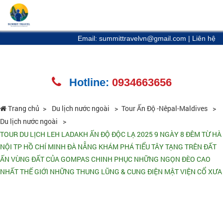
Email: summittravelvn@gmail.com
|
Liên hệ
Hotline:
0934663656
Trang chủ
Du lịch nước ngoài
Tour Ấn Độ -Nêpal-Maldives
Du lịch nước ngoài
TOUR DU LỊCH LEH LADAKH ẤN ĐỘ ĐỘC LẠ 2025 9 NGÀY 8 ĐÊM TỪ HÀ
NỘI TP HỒ CHÍ MINH ĐÀ NẴNG KHÁM PHÁ TIỂU TÂY TẠNG TRÊN ĐẤT
ẤN VÙNG ĐẤT CỦA GOMPAS CHINH PHỤC NHỮNG NGỌN ĐÈO CAO
NHẤT THẾ GIỚI NHỮNG THUNG LŨNG & CUNG ĐIỆN MẬT VIỆN CỔ XƯA