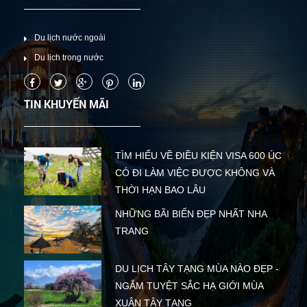
Du lịch nước ngoài
Du lịch trong nước
TIN KHUYẾN MÃI
TÌM HIỂU VỀ ĐIỀU KIỆN VISA 600 ÚC
CÓ ĐI LÀM VIỆC ĐƯỢC KHÔNG VÀ
THỜI HẠN BAO LÂU
NHỮNG BÃI BIỂN ĐẸP NHẤT NHA
TRANG
DU LỊCH TÂY TẠNG MÙA NÀO ĐẸP -
NGẮM TUYỆT SẮC HẠ GIỚI MÙA
XUÂN TÂY TẠNG