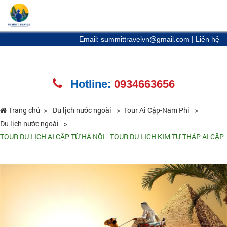
Email: summittravelvn@gmail.com
|
Liên hệ
Hotline:
0934663656
Trang chủ
Du lịch nước ngoài
Tour Ai Cập-Nam Phi
Du lịch nước ngoài
TOUR DU LỊCH AI CẬP TỪ HÀ NỘI - TOUR DU LỊCH KIM TỰ THÁP AI CẬP