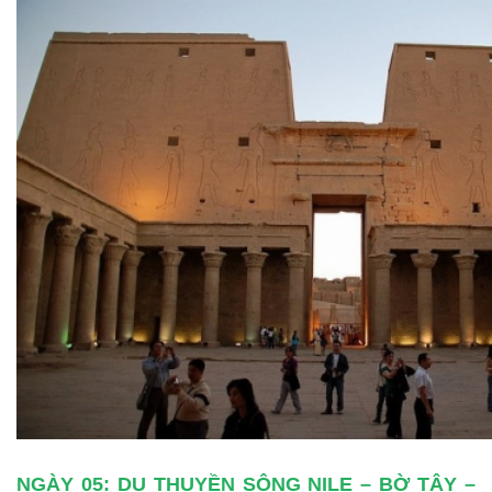
NGÀY 05: DU THUYỀN SÔNG NILE – BỜ TÂY –