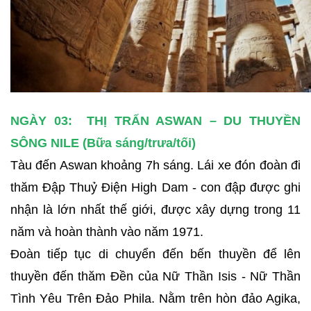
NGÀY 03: THỊ TRẤN ASWAN – DU THUYỀN
SÔNG NILE (Bữa sáng/trưa/tối)
Tàu đến Aswan khoảng 7h sáng. Lái xe đón đoàn đi
thăm Đập Thuỷ Điện High Dam - con đập được ghi
nhận là lớn nhất thế giới, được xây dựng trong 11
năm và hoàn thành vào năm 1971.
Đoàn tiếp tục di chuyển đến bến thuyền để lên
thuyền đến thăm Đền của Nữ Thần Isis - Nữ Thần
Tình Yêu Trên Đảo Phila. Nằm trên hòn đảo Agika,