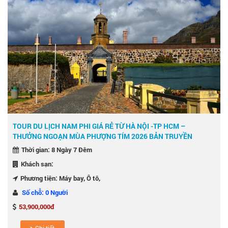
TOUR DU LỊCH NAM PHI GIÁ RẺ TỪ HÀ NỘI -TP HCM –
THƯỞNG NGOẠN MÙA PHƯỢNG TÍM 2026 BẢN TRUYỀN
THỐNG
Thời gian: 8 Ngày 7 Đêm
Khách sạn:
Phương tiện: Máy bay, Ô tô,
Số chỗ: 0 Người
53,900,000đ