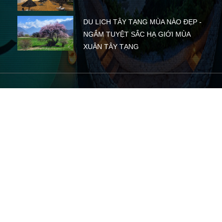
DU LỊCH TÂY TẠNG MÙA NÀO ĐẸP -
NGẮM TUYỆT SẮC HẠ GIỚI MÙA
XUÂN TÂY TẠNG