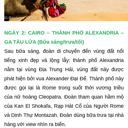
NGÀY 2: CAIRO – THÀNH PHỐ ALEXANDRIA –
GA TÀU LỬA (Bữa sáng/trưa/tối)
Sau bữa sáng, đoàn di chuyển đến vùng đất nổi
tiếng xinh đẹp và lộng lẫy: thành phố Alexandria
nằm tại vùng Địa Trung Hải, vùng đất này được
phát hiện bởi vua Alexander Đại Đế. Thành phố này
được gọi lại là Rome trong suốt thời vương triều
của nữ hoàng Cleopatra. Đoàn tham quan hầm mộ
của Kan El Shokafa, Rạp Hát Cổ của Người Rome
và Dinh Thự Montazah. Đoàn dùng bữa trưa tại nhà
hàng với view nhìn ra biển.