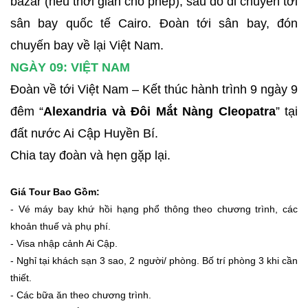
bazar (nếu thời gian cho phép), sau đó di chuyển tới
sân bay quốc tế Cairo. Đoàn tới sân bay, đón
chuyến bay về lại Việt Nam.
NGÀY 09: VIỆT NAM
Đoàn về tới Việt Nam – Kết thúc hành trình 9 ngày 9
đêm “
Alexandria và Đôi Mắt Nàng Cleopatra
” tại
đất nước Ai Cập Huyền Bí.
Chia tay đoàn và hẹn gặp lại.
Giá Tour Bao Gồm:
- Vé máy bay khứ hồi hạng phổ thông theo chương trình, các
khoản thuế và phụ phí.
- Visa nhập cảnh Ai Cập.
- Nghỉ tại khách sạn 3 sao, 2 người/ phòng. Bố trí phòng 3 khi cần
thiết.
- Các bữa ăn theo chương trình.