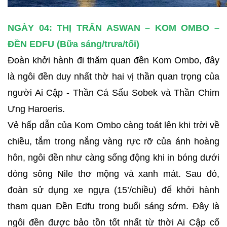
NGÀY 04: THỊ TRẤN ASWAN – KOM OMBO –
ĐỀN EDFU (Bữa sáng/trưa/tối)
Đoàn khởi hành đi thăm quan đền Kom Ombo, đây
là ngôi đền duy nhất thờ hai vị thần quan trọng của
người Ai Cập - Thần Cá Sấu Sobek và Thần Chim
Ưng Haroeris.
Vẻ hấp dẫn của Kom Ombo càng toát lên khi trời về
chiều, tắm trong nắng vàng rực rỡ của ánh hoàng
hôn, ngôi đền như càng sống động khi in bóng dưới
dòng sông Nile thơ mộng và xanh mát. Sau đó,
đoàn sử dụng xe ngựa (15’/chiều) để khởi hành
tham quan Đền Edfu trong buổi sáng sớm. Đây là
ngôi đền được bảo tồn tốt nhất từ thời Ai Cập cổ