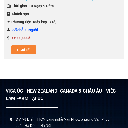
Thời gian: 10 Ngày 9 Đêm
Khách sạn:
Phương tiện: Máy bay, Ô tô,
Số chỗ: 0 Người
99,900,000đ
Chi tiết
VISA ÚC - NEW ZEALAND -CANADA & CHÂU ÂU - VIỆC
LÀM FARM TẠI ÚC
DM7-8 Điểm TTCN Làng nghề Vạn Phúc, phường Vạn Phúc,
quận Hà Đông, Hà Nội