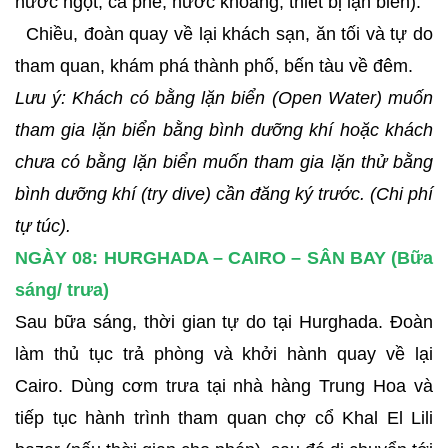
nước ngọt, cà phê, nước khoáng, thiết bị lặn biển).
Chiều, đoàn quay về lại khách sạn, ăn tối và tự do
tham quan, khám phá thành phố, bến tàu về đêm.
Lưu ý: Khách có bằng lặn biển (Open Water) muốn
tham gia lặn biển bằng bình dưỡng khí hoặc khách
chưa có bằng lặn biển muốn tham gia lặn thử bằng
bình dưỡng khí (try dive) cần đăng ký trước. (Chi phí
tự túc).
NGÀY 08: HURGHADA – CAIRO – SÂN BAY (Bữa
sáng/ trưa)
Sau bữa sáng, thời gian tự do tại Hurghada. Đoàn
làm thủ tục trả phòng và khởi hành quay về lại
Cairo. Dùng cơm trưa tại nhà hàng Trung Hoa và
tiếp tục hành trình tham quan chợ cổ Khal El Lili