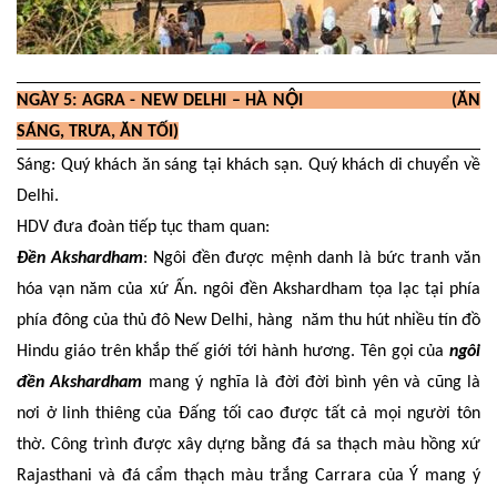
NGÀY 5: AGRA - NEW DELHI – HÀ NỘI (ĂN
SÁNG, TRƯA, ĂN TỐI)
Sáng: Quý khách ăn sáng tại khách sạn.
Quý khách di chuyển về
Delhi.
HDV đưa đoàn tiếp tục tham quan:
Đền Akshardham
:
Ngôi đền được mệnh danh là bức tranh văn
hóa vạn năm của xứ Ấn. ngôi đền Akshardham tọa lạc tại phía
phía đông của thủ đô New Delhi, hàng năm thu hút nhiều tín đồ
Hindu giáo trên khắp thế giới tới hành hương. Tên gọi của
ngôi
đền Akshardham
mang ý nghĩa là đời đời bình yên và cũng là
nơi ở linh thiêng của Đấng tối cao được tất cả mọi người tôn
thờ. Công trình được xây dựng bằng đá sa thạch màu hồng xứ
Rajasthani và đá cẩm thạch màu trắng Carrara của Ý mang ý