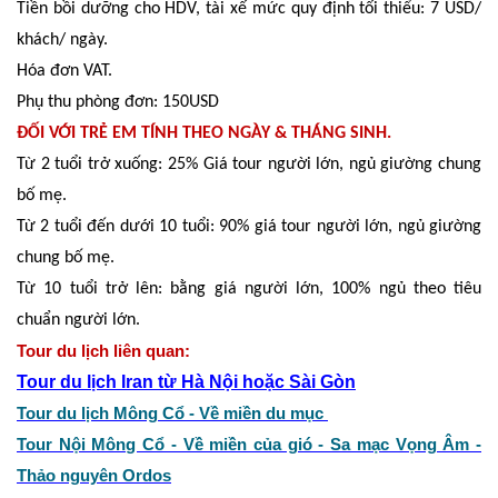
Tiền bồi dưỡng cho HDV, tài xế mức quy định tối thiểu: 7 USD/
khách/ ngày.
Hóa đơn VAT.
Phụ thu phòng đơn: 150USD
ĐỐI VỚI TRẺ EM TÍNH THEO NGÀY & THÁNG SINH.
Từ 2 tuổi trở xuống: 25% Giá tour người lớn, ngủ giường chung
bố mẹ.
Từ 2 tuổi đến dưới 10 tuổi: 90% giá tour người lớn, ngủ giường
chung bố mẹ.
Từ 10 tuổi trở lên: bằng giá người lớn, 100% ngủ theo tiêu
chuẩn người lớn.
Tour du lịch liên quan:
Tour du lịch Iran từ Hà Nội hoặc Sài Gòn
Tour du lịch Mông Cổ - Về miền du mục
Tour Nội Mông Cổ - Về miền của gió - Sa mạc Vọng Âm -
Thảo nguyên Ordos