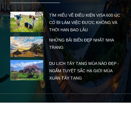
TÌM HIỂU VỀ ĐIỀU KIỆN VISA 600 ÚC
CÓ ĐI LÀM VIỆC ĐƯỢC KHÔNG VÀ
THỜI HẠN BAO LÂU
NHỮNG BÃI BIỂN ĐẸP NHẤT NHA
TRANG
DU LỊCH TÂY TẠNG MÙA NÀO ĐẸP -
NGẮM TUYỆT SẮC HẠ GIỚI MÙA
XUÂN TÂY TẠNG