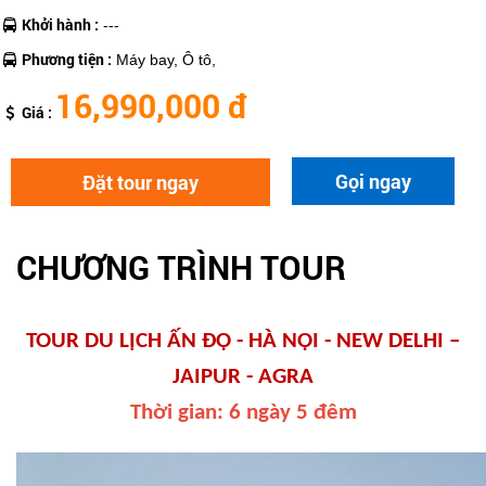
Khởi hành :
---
Phương tiện :
Máy bay, Ô tô,
16,990,000 đ
Giá :
Gọi ngay
Đặt tour ngay
CHƯƠNG TRÌNH TOUR
TOUR DU LỊCH ẤN ĐỘ - HÀ NỘI - NEW DELHI –
JAIPUR - AGRA
Thời gian: 6 ngày 5 đêm