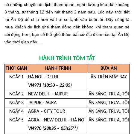
có những chuyến du lịch, tham quan, nghỉ dưỡng kéo dài khoảng
3 tháng, từ tháng 12 đến hết tháng 2 năm sau. Lúc này, thời tiết
tại Ấn Độ dễ chịu hơn và hơi se lạnh vào buổi tối. Đây cũng là
mùa khách du lịch ghé thăm đông nên không khí tham quan sẽ
sôi động hơn, bạn có thể ghé thăm bất cứ địa điểm nào tại Ấn Độ
vào thời gian này ....
HÀNH TRÌNH TÓM TẮT
TH
ỜI GIAN
HÀNH TRÌNH
BỮA ĂN
NGÀY 1
HÀ NỘI - DELHI
ĂN TRÊN MÁY BAY
VN971 (18:50 – 22:05)
NGÀY 2
NEW DELHI - JAIPUR
ĂN SÁNG, TRƯA, TỐI
NGÀY 3
JAIPUR - AGRA
ĂN SÁNG, TRƯA, TỐI
NGÀY 4
AGRA – CITY TOUR
ĂN SÁNG, TRƯA, TỐI
NGÀY 5
AGRA – NEW DELHI – HÀ NỘI
ĂN SÁNG, TRƯA, TỐI
+1
VN970 (23h35 – 05h35
)