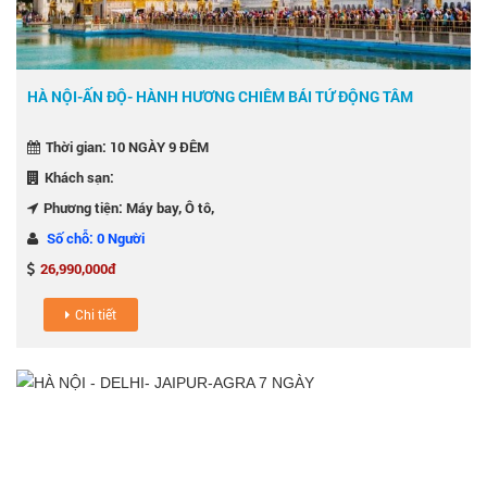
HÀ NỘI-ẤN ĐỘ- HÀNH HƯƠNG CHIÊM BÁI TỨ ĐỘNG TÂM
Thời gian: 10 NGÀY 9 ĐÊM
Khách sạn:
Phương tiện: Máy bay, Ô tô,
Số chỗ: 0 Người
26,990,000đ
Chi tiết