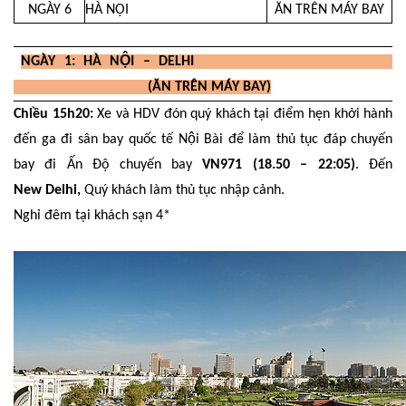
NGÀY 6
HÀ NỘI
ĂN TRÊN MÁY BAY
NGÀY 1: HÀ NỘI – DELHI
(ĂN TRÊN MÁY BAY)
Chiều 15h20:
Xe và HDV đón quý khách tại điểm hẹn khởi hành
đến ga đi sân bay quốc tế Nội Bài để làm thủ tục đáp chuyến
bay đi Ấn Độ chuyến bay
VN971 (18.50 – 22:05)
. Đến
New Delhi,
Quý khách làm thủ tục nhập cảnh.
Nghỉ đêm tại khách sạn 4*