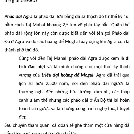
thế giới UNESCO
Pháo đài Agr
a
là pháo đài lớn bằng đá sa thạch đỏ từ thế kỷ 16,
nằm cách Taj Mahal khoảng 2,5 km về phía tây bắc. Quần thể
pháo đài rộng lớn này còn được biết đến với tên gọi Pháo đài
Đỏ ở Agra và do các hoàng đế Mughal xây dựng khi Agra còn là
thành phố thủ đô.
Cùng với đền Taj Mahal, pháo đài Agra được xem là
di
tích đặc
biệt
và là minh chứng cho một thời ký thịnh
vượng của
triều đại hoàng đế Mogul
. Agra đã trải qua
lịch sử hơn 2.500 năm, nói đến pháo đài người ta
thường nghĩ đến những bức tường xám xịt, các tháp
canh u ám thế nhưng các pháo đài ở Ấn Độ thì lại hoàn
toàn trái ngược và là những công trình nghệ thuật tuyệt
đẹp.
Sau chuyến tham quan, cả đoàn sẽ ghé thăm một cửa hàng đá
cẩm thạch và xem nghệ nhân chế tác.