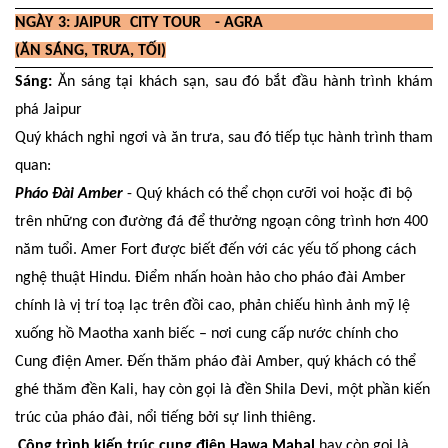
NGÀY 3: JAIPUR CITY TOUR - AGRA
(ĂN SÁNG, TRƯA, TỐI)
Sáng:
Ăn sáng tại khách sạn, sau đó bắt đầu hành trình khám
phá Jaipur
Quý khách nghỉ ngơi và ăn trưa, sau đó tiếp tục hành trình tham
quan:
Pháo Đài Amber
-
Quý khách có thể chọn cưỡi voi hoặc đi bộ
trên những con đường đá để thưởng ngoạn công trình hơn 400
năm tuổi. Amer Fort được biết đến với các yếu tố phong cách
nghệ thuật Hindu. Điểm nhấn hoàn hảo cho pháo đài Amber
chính là vị trí toạ lạc trên đồi cao, phản chiếu hình ảnh mỹ lệ
xuống hồ Maotha xanh biếc – nơi cung cấp nước chính cho
Cung điện Amer. Đến thăm pháo đài Amber, quý khách có thể
ghé thăm đền Kali, hay còn gọi là đền Shila Devi, một phần kiến
trúc của pháo đài, nổi tiếng bởi sự linh thiêng
.
Công trình kiến trúc cung điện Hawa Mahal
hay còn gọi là