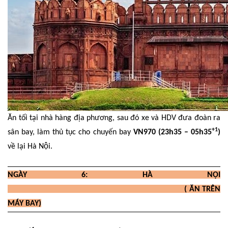
Ăn tối tại nhà hàng địa phương, sau đó xe và HDV đưa đoàn ra
+1
sân bay, làm thủ tục cho chuyến bay
VN970 (23h35 – 05h35
)
về lại Hà Nội.
NGÀY 6: HÀ NỘI
( ĂN TRÊN
MÁY BAY)