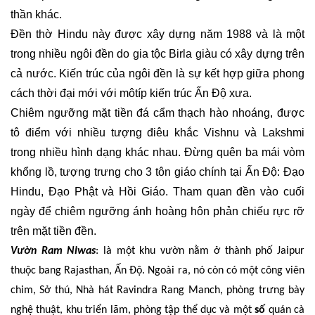
thần khác.
Đền thờ Hindu này được xây dựng năm 1988 và là một
trong nhiều ngôi đền do gia tộc Birla giàu có xây dựng trên
cả nước. Kiến trúc của ngôi đền là sự kết hợp giữa phong
cách thời đại mới với môtíp kiến trúc Ấn Độ xưa.
Chiêm ngưỡng mặt tiền đá cẩm thạch hào nhoáng, được
tô điểm với nhiều tượng điêu khắc Vishnu và Lakshmi
trong nhiều hình dạng khác nhau. Đừng quên ba mái vòm
khổng lồ, tượng trưng cho 3 tôn giáo chính tại Ấn Độ: Đạo
Hindu, Đạo Phật và Hồi Giáo. Tham quan đền vào cuối
ngày để chiêm ngưỡng ánh hoàng hôn phản chiếu rực rỡ
trên mặt tiền đền.
Vườn Ram Niwas
: là một khu vườn nằm ở thành phố Jaipur
thuộc bang Rajasthan, Ấn Độ.
Ngoài ra, nó còn có một công viên
chim, Sở thú, Nhà hát Ravindra Rang Manch, phòng trưng bày
nghệ thuật, khu triển lãm, phòng tập thể dục và một
số
quán cà