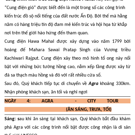
“Cung điện gió” được biết đến là một trong số các công trình
kiến trúc đồ sộ nổi tiếng của đất nước Ấn Độ. Bởi thế mà hằng
năm có hàng triệu tín độ đam mê kiến trúc và hội họa từ khắp
nơi trên thế giới hào hứng đến tham quan.
Cung điện Hawa Mahal được xây dựng vào năm 1799 bởi
hoàng đế Mahara Sawai Pratap Singh của Vương triều
Kachiwari Rajput. Cung điện xây theo mô hình tổ ong này nổi
bật với những bức tường hồng cao, nằm xếp tầng được xây từ
đá sa thạch màu hồng và đỏ với rất nhiều cửa sổ.
Sau đó, Quý khách tiếp tục di chuyển về
Agra
khoảng 330km
.
Nhận phòng khách sạn, ăn tối và nghỉ ngơi
NGÀY 4: AGRA - CITY TOUR
(ĂN SÁNG, TRƯA, TỐI)
Sáng: s
au khi ăn sáng tại khách sạn, Quý khách bắt đầu khám
phá Agra với các công trình nổi bật được công nhận là di sản