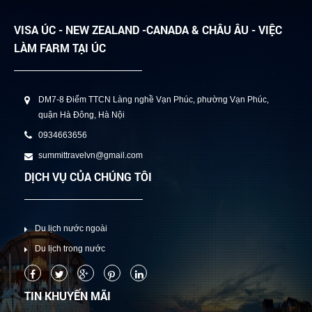
VISA ÚC - NEW ZEALAND -CANADA & CHÂU ÂU - VIỆC
LÀM FARM TẠI ÚC
DM7-8 Điểm TTCN Làng nghề Vạn Phúc, phường Vạn Phúc,
quận Hà Đông, Hà Nội
0934663656
summittravelvn@gmail.com
DỊCH VỤ CỦA CHÚNG TÔI
Du lịch nước ngoài
Du lịch trong nước
TIN KHUYẾN MÃI