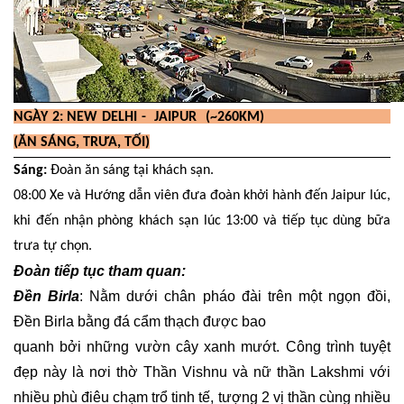
NGÀY 2: NEW DELHI - JAIPUR (~260KM)
(ĂN SÁNG, TRƯA, TỐI)
Sáng:
Đoàn ăn sáng tại khách sạn.
08:00 Xe và Hướng dẫn viên đưa đoàn khởi hành đến Jaipur lúc,
khi đến nhận phòng khách sạn lúc 13:00 và tiếp tục dùng bữa
trưa tự chọn.
Đoàn tiếp tục tham quan:
Đền Birla
: Nằm dưới chân pháo đài trên một ngọn đồi,
Đền Birla bằng đá cẩm thạch được bao
quanh bởi những vườn cây xanh mướt. Công trình tuyệt
đẹp này là nơi thờ Thần Vishnu và nữ thần Lakshmi với
nhiều phù điêu chạm trổ tinh tế, tượng 2 vị thần cùng nhiều