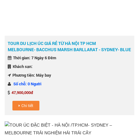
TOUR DU LỊCH ÚC GIÁ RẺ TỪ HÀ NỘI TP HCM
MELBOURNE- BACCHUS MARSH BARLLARAT - SYDNEY- BLUE
MOUTAIN
Thời gian: 7 Ngày 6 Đêm
Khách sạn:
Phương tiện: Máy bay
Số chỗ: 0 Người
47,900,000đ
Chi tiết