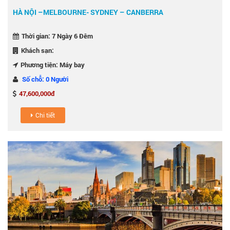
HÀ NỘI –MELBOURNE- SYDNEY – CANBERRA
Thời gian: 7 Ngày 6 Đêm
Khách sạn:
Phương tiện: Máy bay
Số chỗ: 0 Người
47,600,000đ
Chi tiết