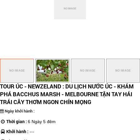
TOUR ÚC - NEWZELAND : DU LỊCH NƯỚC ÚC - KHÁM
PHÁ BACCHUS MARSH - MELBOURNE TẬN TAY HÁI
TRÁI CÂY THƠM NGON CHÍN MỌNG
Ngày khởi hành :
Thời gian :
6 Ngày 5 đêm
Khởi hành :
---