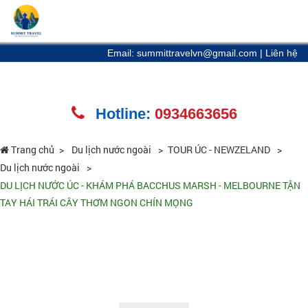
Email: summittravelvn@gmail.com
|
Liên hệ
Hotline:
0934663656
Trang chủ
Du lịch nước ngoài
TOUR ÚC - NEWZELAND
Du lịch nước ngoài
DU LỊCH NƯỚC ÚC - KHÁM PHÁ BACCHUS MARSH - MELBOURNE TẬN
TAY HÁI TRÁI CÂY THƠM NGON CHÍN MỌNG