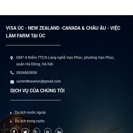
VISA ÚC - NEW ZEALAND -CANADA & CHÂU ÂU - VIỆC
LÀM FARM TẠI ÚC
DM7-8 Điểm TTCN Làng nghề Vạn Phúc, phường Vạn Phúc,
quận Hà Đông, Hà Nội
0934663656
summittravelvn@gmail.com
DỊCH VỤ CỦA CHÚNG TÔI
Du lịch nước ngoài
Du lịch trong nước