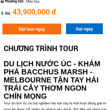
Phương tiện :
Máy bay
43,900,000 đ
Giá :
Gọi ngay
Đặt tour ngay
CHƯƠNG TRÌNH TOUR
DU LỊCH NƯỚC ÚC - KHÁM
PHÁ BACCHUS MARSH -
MELBOURNE TẬN TAY HÁI
TRÁI CÂY THƠM NGON
CHÍN MỌNG
Tour du lịch Úc và trải nghiệm hái trái cây là một hoạt động giải trí
mùa hè được rất nhiều du khách yêu thích. Khi đến với nông trại