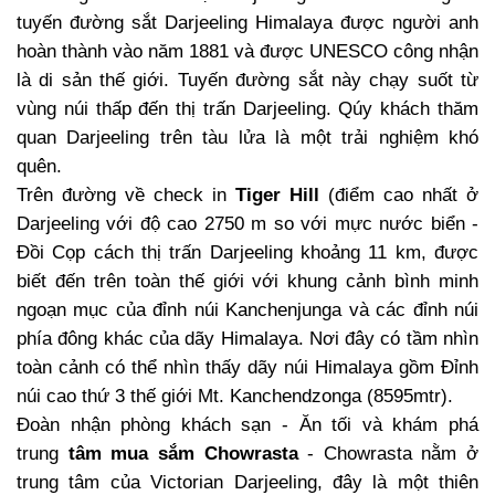
tuyến đường sắt Darjeeling Himalaya được người anh
hoàn thành vào năm 1881 và được UNESCO công nhận
là di sản thế giới. Tuyến đường sắt này chạy suốt từ
vùng núi thấp đến thị trấn Darjeeling. Qúy khách thăm
quan Darjeeling trên tàu lửa là một trải nghiệm khó
quên.
Trên đường về check in
Tiger Hill
(điểm cao nhất ở
Darjeeling với độ cao 2750 m so với mực nước biển -
Đồi Cọp cách thị trấn Darjeeling khoảng 11 km, được
biết đến trên toàn thế giới với khung cảnh bình minh
ngoạn mục của đỉnh núi Kanchenjunga và các đỉnh núi
phía đông khác của dãy Himalaya. Nơi đây có tầm nhìn
toàn cảnh có thể nhìn thấy dãy núi Himalaya gồm Đỉnh
núi cao thứ 3 thế giới Mt. Kanchendzonga (8595mtr).
Đoàn nhận phòng khách sạn - Ăn tối và khám phá
trung
tâm mua sắm Chowrasta
- Chowrasta nằm ở
trung tâm của Victorian Darjeeling, đây là một thiên