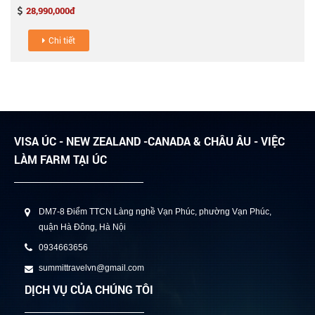
28,990,000đ
Chi tiết
VISA ÚC - NEW ZEALAND -CANADA & CHÂU ÂU - VIỆC
LÀM FARM TẠI ÚC
DM7-8 Điểm TTCN Làng nghề Vạn Phúc, phường Vạn Phúc,
quận Hà Đông, Hà Nội
0934663656
summittravelvn@gmail.com
DỊCH VỤ CỦA CHÚNG TÔI