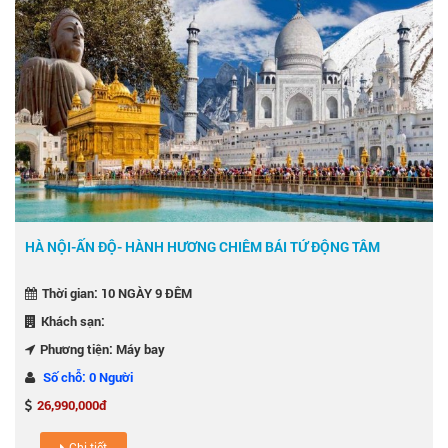
HÀ NỘI-ẤN ĐỘ- HÀNH HƯƠNG CHIÊM BÁI TỨ ĐỘNG TÂM
Thời gian: 10 NGÀY 9 ĐÊM
Khách sạn:
Phương tiện: Máy bay
Số chỗ: 0 Người
26,990,000đ
Chi tiết