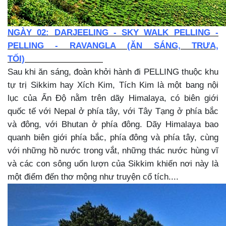
NGÀY 02: DARJEELING - SKY WALK PELLING -
PELLING - RAVANGLA (ĂN SÁNG, TRƯA,
TỐI)
Sau khi ăn sáng, đoàn khởi hành đi PELLING thuộc khu
tự trị Sikkim hay Xích Kim, Tích Kim là một bang nội
lục của Ấn Độ nằm trên dãy Himalaya, có biên giới
quốc tế với Nepal ở phía tây, với Tây Tạng ở phía bắc
và đông, với Bhutan ở phía đông. Dãy Himalaya bao
quanh biên giới phía bắc, phía đông và phía tây, cùng
với những hồ nước trong vắt, những thác nước hùng vĩ
và các con sông uốn lượn của Sikkim khiến nơi này là
một điểm đến thơ mộng như truyện cổ tích....