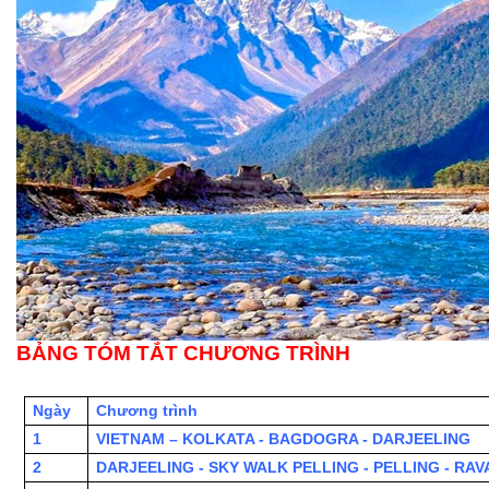
BẢNG TÓM TẮT CHƯƠNG TRÌNH
Ngày
Chương trình
1
VIETNAM – KOLKATA - BAGDOGRA - DARJEELING
2
DARJEELING - SKY WALK PELLING - PELLING - RA