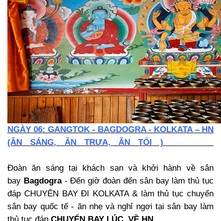
NGÀY 06: GANGTOK - BAGDOGRA - KOLKATA – HN
(ĂN SÁNG, ĂN TRƯA, ĂN TỐI )
Đoàn ăn sáng tại khách sạn và khởi hành về sân
bay
Bagdogra
- Đến giờ đoàn đến sân bay làm thủ tục
đáp CHUYẾN BAY ĐI KOLKATA & làm thủ tục chuyển
sân bay quốc tế - ăn nhẹ và nghỉ ngơi tại sân bay làm
thủ tục đáp
CHUYẾN BAY LÚC VỀ HN
.