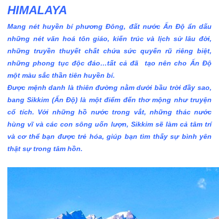
HIMALAYA
Mang nét huyền bí phương Đông, đất nước Ấn Độ ẩn dấu
những nét văn hoá tôn giáo, kiến trúc và lịch sử lâu đời,
những truyền thuyết chất chứa sức quyến rũ riêng biệt,
những phong tục độc đáo…tất cả đã tạo nên cho Ấn Độ
một màu sắc thần tiên huyền bí.
Được mệnh danh là thiên đường nằm dưới bầu trời đầy sao,
bang Sikkim (Ấn Độ) là một điểm đến thơ mộng như truyện
cổ tích. Với những hồ nước trong vắt, những thác nước
hùng vĩ và các con sông uốn lượn, Sikkim sẽ làm cả tâm trí
và cơ thể bạn được trẻ hóa, giúp bạn tìm thấy sự bình yên
thật sự trong tâm hồn.