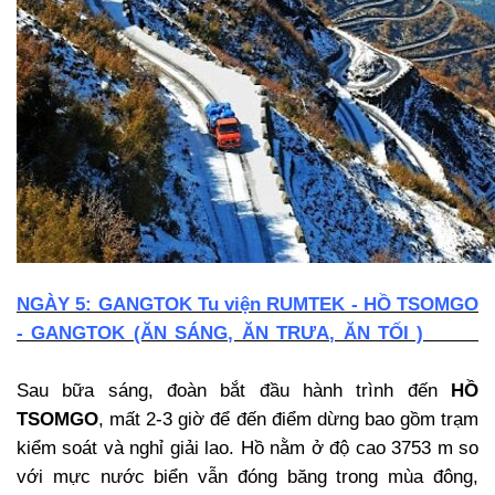
NGÀY 5: GANGTOK Tu viện RUMTEK - HỒ TSOMGO
- GANGTOK (ĂN SÁNG, ĂN TRƯA, ĂN TỐI )
Sau bữa sáng, đoàn bắt đầu hành trình đến
HỒ
TSOMGO
, mất 2-3 giờ để đến điểm dừng bao gồm trạm
kiểm soát và nghỉ giải lao. Hồ nằm ở độ cao 3753 m so
với mực nước biển vẫn đóng băng trong mùa đông,