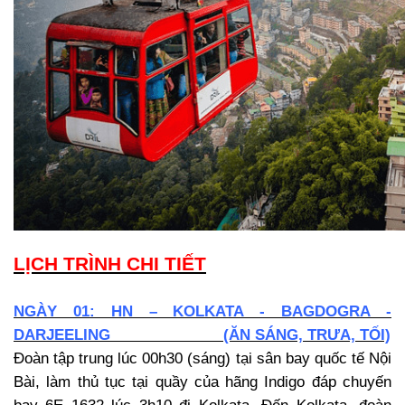
LỊCH T
RÌNH CHI TIẾT
NGÀY 01: HN – KOLKATA - BAGDOGRA -
DARJEELING (ĂN SÁNG, TRƯA, TỐI)
Đoàn tập trung lúc 00
h30
(sáng) tại sân bay quốc tế Nội
Bài, làm thủ tục tại quầy của hãng Indigo đáp chuyến