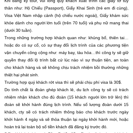
Khi đăng ký tour, vui lòng quý khách xuất trình các giấy tờ tùy
thân như: Hộ Chiếu (Passport), Giấy Khai Sinh (trẻ em đi cùng),
Visa Việt Nam nhập cảnh (hộ chiếu nước ngoài), Giấy khám sức
khỏe dành cho người lớn tuổi (trên 70 tuổi) và phụ nữ mang thai
(dưới 30 tuần).
Trong những trường hợp khách quan như: khủng bố, thiên tai…
hoặc do có sự cố, có sự thay đổi lịch trình của các phương tiện
vận chuyển công cộng như: máy bay, tàu hỏa…thì công ty sẽ giữ
quyền thay đổi lộ trình bất cứ lúc nào vì sự thuận tiện, an toàn
cho khách hàng và sẽ không chịu trách nhiệm bồi thường những
thiệt hại phát sinh.
Trường hợp quý khách rớt visa thì sẽ phải chịu phí visa là 30$.
Do tính chất là đoàn ghép khách lẻ, du lịch công ty sẽ có trách
nhiệm nhận khách cho đủ đoàn (15 khách người lớn trở lên) thì
đoàn sẽ khởi hành đúng lịch trình. Nếu số lượng đoàn dưới 15
khách, cty sẽ có trách nhiệm thông báo cho khách trước ngày
khởi hành 4 ngày và sẽ thỏa thuận lại ngày khởi hành mới, hoặc
hoàn trả lại toàn bộ số tiền khách đã đăng ký trước đó.