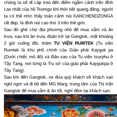
chúng ta sẽ đi cáp treo đến điểm ngắm cảnh trên đỉnh
cao nhất của hồ Tsomgo khi thời tiết quang đãng, người
ta có thể nhìn thấy toàn cảnh núi KANCHENDZONGA
rất đẹp. là đỉnh núi cao thứ 3 trên thế giới.
Sau đó ghé chợ địa phương nhỏ để mua sắm và ăn
trưa, sau khi ăn trưa, đoàn trở lại Gangtok, mất khoảng
2 giờ xuống đồi, thăm
TU VIỆN RUMTEK
(Tu viện
Rumtek là khu phố chính của Giáo phái Kayguk pa
(Dưới chiếc mũ đỏ) và Bản sao của Tu viện tsurphu ở
Tây Tạng, nơi từng là Trụ sở của giáo phái Kaygukpa ở
Tây Tạng).
Sau khi đến Gangtok, xe đưa quý khách về khách sạn
nghỉ ngơi và đi bộ đến MG Marg, trung tâm của Thị trấn
Gangtok để mua sắm & ăn tối, nghỉ đêm tại khách sạn.