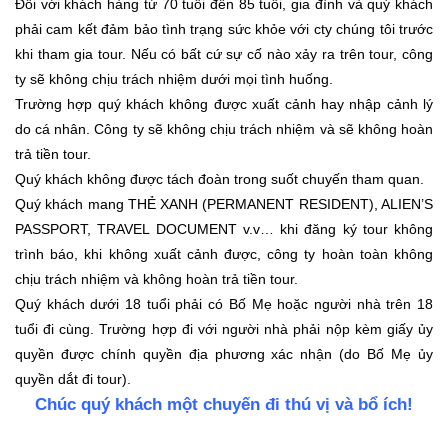
Đối với khách hàng từ 70 tuổi đến 85 tuổi, gia đình và quý khách
phải cam kết đảm bảo tình trạng sức khỏe với cty chúng tôi trước
khi tham gia tour. Nếu có bất cứ sự cố nào xảy ra trên tour, công
ty sẽ không chịu trách nhiệm dưới mọi tình huống.
Trường hợp quý khách không được xuất cảnh hay nhập cảnh lý
do cá nhân. Công ty sẽ không chịu trách nhiệm và sẽ không hoàn
trả tiền tour.
Quý khách không được tách đoàn trong suốt chuyến tham quan.
Quý khách mang THẺ XANH (PERMANENT RESIDENT), ALIEN’S
PASSPORT, TRAVEL DOCUMENT v.v… khi đăng ký tour không
trình báo, khi không xuất cảnh được, công ty hoàn toàn không
chịu trách nhiệm và không hoàn trả tiền tour.
Quý khách dưới 18 tuổi phải có Bố Mẹ hoặc người nhà trên 18
tuổi đi cùng. Trường hợp đi với người nhà phải nộp kèm giấy ủy
quyền được chính quyền địa phương xác nhận (do Bố Mẹ ủy
quyền dắt đi tour).
Chúc quý khách một chuyến đi thú vị và bổ ích!