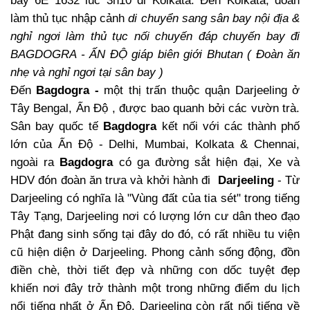
bay
6E 1632 l
úc 3h10
đi Kolkata. Đến Kolkata, đoàn
làm thủ tục nhập cảnh
di chuyển sang sân bay nội địa &
nghỉ ngơi làm thủ tục nối chuyến đáp chuyến bay đi
BAGDOGRA - ẤN ĐỘ giáp biên giới Bhutan ( Đoàn ăn
nhẹ và nghỉ ngơi tại sân bay )
Đến
Bagdogra -
một thị trấn thuộc quận Darjeeling ở
Tây Bengal, Ấn Độ , được bao quanh bởi các vườn trà.
Sân bay quốc tế
Bagdogra
kết nối với các thành phố
lớn của Ấn Độ - Delhi, Mumbai, Kolkata & Chennai,
ngoài ra
Bagdogra
có ga đường sắt hiện đại, Xe và
HDV đón đoàn ăn trưa và khởi hành đi
Darjeeling
- Từ
Darjeeling có nghĩa là "Vùng đất của tia sét" trong tiếng
Tây Tạng, Darjeeling nơi có lượng lớn cư dân theo đạo
Phật đang sinh sống tại đây do đó, có rất nhiều tu viện
cũ hiện diện ở Darjeeling. Phong cảnh sống động, đồn
điền chè, thời tiết đẹp và những con dốc tuyệt đẹp
khiến nơi đây trở thành một trong những điểm du lịch
nổi tiếng nhất ở Ấn Độ. Darjeeling còn rất nổi tiếng về