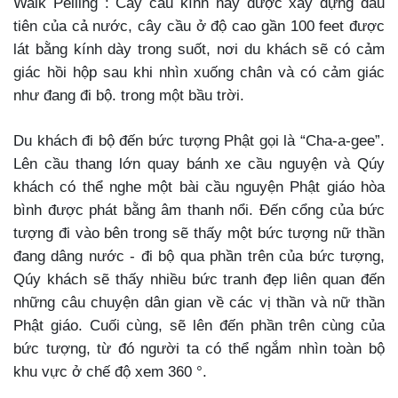
Walk Pelling : Cây cầu kính này được xây dựng đầu
tiên của cả nước, cây cầu ở độ cao gần 100 feet được
lát bằng kính dày trong suốt, nơi du khách sẽ có cảm
giác hồi hộp sau khi nhìn xuống chân và có cảm giác
như đang đi bộ. trong một bầu trời.
Du khách đi bộ đến bức tượng Phật gọi là “Cha-a-gee”.
Lên cầu thang lớn quay bánh xe cầu nguyện và Qúy
khách có thể nghe một bài cầu nguyện Phật giáo hòa
bình được phát bằng âm thanh nổi. Đến cổng của bức
tượng đi vào bên trong sẽ thấy một bức tượng nữ thần
đang dâng nước - đi bộ qua phần trên của bức tượng,
Qúy khách sẽ thấy nhiều bức tranh đẹp liên quan đến
những câu chuyện dân gian về các vị thần và nữ thần
Phật giáo. Cuối cùng, sẽ lên đến phần trên cùng của
bức tượng, từ đó người ta có thể ngắm nhìn toàn bộ
khu vực ở chế độ xem 360 °.