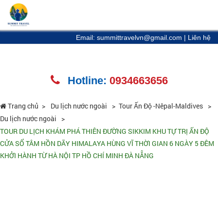
Email: summittravelvn@gmail.com
|
Liên hệ
Hotline:
0934663656
Trang chủ
Du lịch nước ngoài
Tour Ấn Độ -Nêpal-Maldives
Du lịch nước ngoài
TOUR DU LỊCH KHÁM PHÁ THIÊN ĐƯỜNG SIKKIM KHU TỰ TRỊ ẤN ĐỘ
CỬA SỔ TÂM HỒN DÃY HIMALAYA HÙNG VĨ THỜI GIAN 6 NGÀY 5 ĐÊM
KHỞI HÀNH TỪ HÀ NỘI TP HỒ CHÍ MINH ĐÀ NẴNG